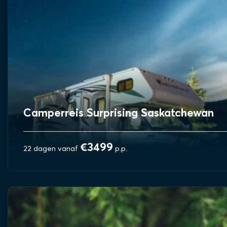
Camperreis Surprising Saskatchewan
€3499
22 dagen vanaf
p.p.
BEKIJK REIS