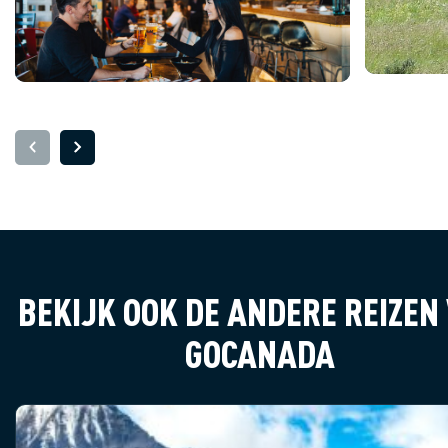
West Ed
ander l
Elk Isla
nog gee
bekend 
(moose)
bijzonde
Overna
BEKIJK OOK DE ANDERE REIZEN
GOCANADA