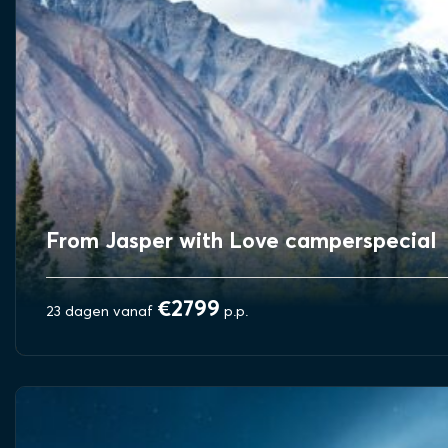
From Jasper with Love camperspecial
€2799
23 dagen vanaf
p.p.
BEKIJK REIS