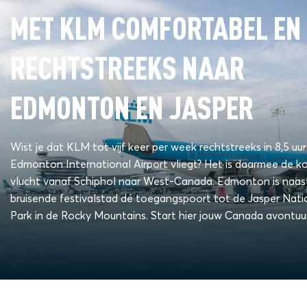
MET KLM COMFORTABEL EN
RECHTSTREEKS NAAR
EDMONTON EN JASPER
Wist je dat KLM tot vijf keer per week rechtstreeks in 8,5 uu
Edmonton International Airport vliegt? Het is daarmee de k
vlucht vanaf Schiphol naar West-Canada. Edmonton is naas
bruisende festivalstad dé toegangspoort tot de Jasper Nati
Park in de Rocky Mountains. Start hier jouw Canada avontuur