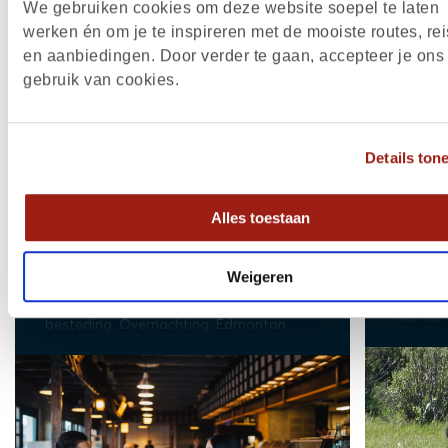
We gebruiken cookies om deze website soepel te laten
werken én om je te inspireren met de mooiste routes, rei
en aanbiedingen. Door verder te gaan, accepteer je ons
gebruik van cookies.
DAG TOT DAG PROGRAMMA
Details ton
Aankomst Edmonton
Edmo
Dag 1
(30 km)
Alles toestaan
Deze da
Na aankomst op de luchthaven van
Edmonto
Edmonton haal je jouw huurauto op en
Weigeren
To do: 
rijdt je naar je hotel in het centrum van
loopt 
Edmonton. De rest van de dag is ter vrije
aan de 
besteding. Overnachting: Edmonton
het goe
biedt ee
bonthan
deze reg
Edmonto
winkele