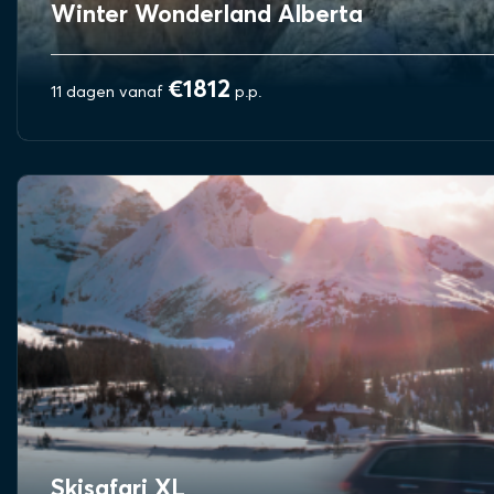
Winter Wonderland Alberta
€1812
11 dagen vanaf
p.p.
BEKIJK REIS
Skisafari XL