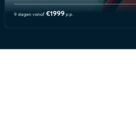
€1999
9 dagen vanaf
p.p.
BEKIJK REIS