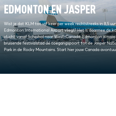
EDMONTON EN JASPER
Wist je dat KLM tot vijf keer per week rechtstreeks in 8,5 uu
Edmonton International Airport vliegt? Het is daarmee de k
vlucht vanaf Schiphol naar West-Canada. Edmonton is naas
bruisende festivalstad dé toegangspoort tot de Jasper Nati
Park in de Rocky Mountains. Start hier jouw Canada avontuur