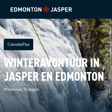
CanadaPlus
WINTERAVONTUUR IN
JASPER EN EDMONTON
Winterreis, 11 dagen