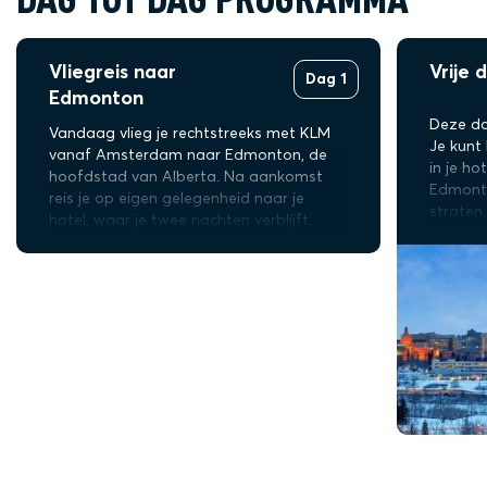
Vliegreis naar
Vrije
Dag 1
Edmonton
Deze dag
Vandaag vlieg je rechtstreeks met KLM
Je kunt
vanaf Amsterdam naar Edmonton, de
in je ho
hoofdstad van Alberta. Na aankomst
Edmonto
reis je op eigen gelegenheid naar je
straten
hotel, waar je twee nachten verblijft.
bekende
Neem de tijd om bij te komen van de reis
de groo
of maak een avondwandeling door het
wereld.
centrum. Edmonton heeft een levendige
sfeervol
mix van winkels, winterverlichting en
handbere
gezellige restaurants, ideaal om rustig in
wintera
Canadese sferen te komen.