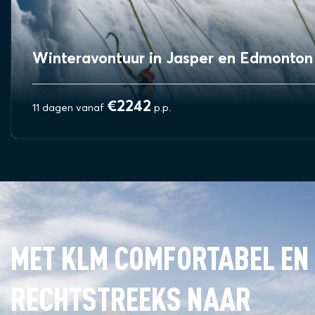
Winteravontuur in Jasper en Edmonton
€2242
11 dagen vanaf
p.p.
BEKIJK REIS
MET KLM COMFORTABEL EN
RECHTSTREEKS NAAR