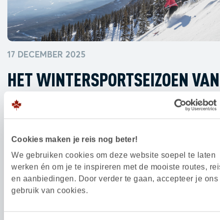
17 DECEMBER 2025
HET WINTERSPORTSEIZOEN VAN
EDMONTON & JASPER IS BEGON
De sneeuw is gevallen en dat betekent dat de lift
Cookies maken je reis nog beter!
van skigebied Marmot Basin in Jasper National Pa
We gebruiken cookies om deze website soepel te laten
weer draaien. Het skigebied, op 20 minuten rijden 
werken én om je te inspireren met de mooiste routes, rei
Jasper, staat bekend om zijn hoge ligging, droge
en aanbiedingen. Door verder te gaan, accepteer je ons
poedersneeuw en ontspannen sfeer. Met 91 afdali
gebruik van cookies.
en uitzicht op het Jasper National Park is Marmot
een plek waar je […]