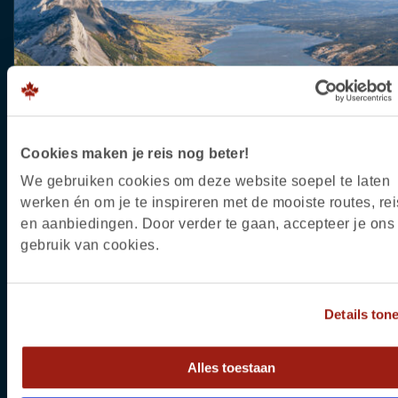
Cookies maken je reis nog beter!
We gebruiken cookies om deze website soepel te laten
werken én om je te inspireren met de mooiste routes, rei
Over Jasper
en aanbiedingen. Door verder te gaan, accepteer je ons
gebruik van cookies.
BEKIJK DE REIZEN
Details ton
Alles toestaan
Vind jouw droomvakantie