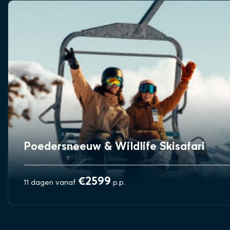
BEKIJK REIS
Poedersneeuw & Wildlife Skisafari
€2599
11 dagen vanaf
p.p.
BEKIJK REIS