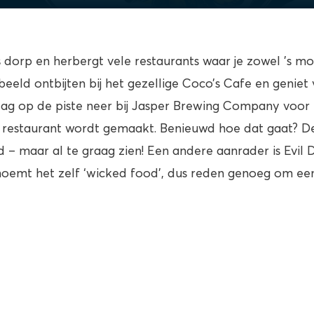
us dorp en herbergt vele restaurants waar je zowel ’s mo
beeld ontbijten bij het gezellige Coco’s Cafe en genie
n dag op de piste neer bij Jasper Brewing Company voor
t restaurant wordt gemaakt. Benieuwd hoe dat gaat? De 
d – maar al te graag zien! Een andere aanrader is Evil Da
 noemt het zelf ‘wicked food’, dus reden genoeg om ee