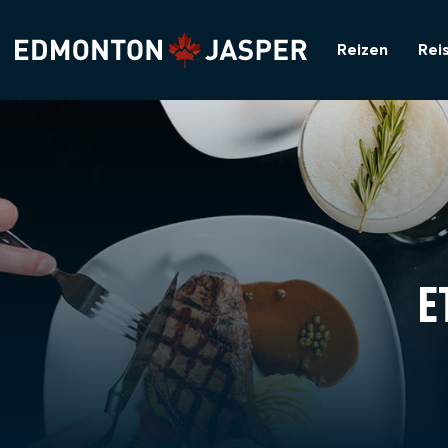
Reizen
Rei
E