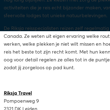
nog lang bijblijven. Ze kiezen met zorg de plek
activiteiten die je reis echt bijzonder maken, va
sfeervolle lodges tot unieke natuurbelevingen.
De Riksja reisspecialisten reizen zelf regelmati
Canada. Ze weten uit eigen ervaring welke rout
werken, welke plekken je niet wilt missen en ho
reis het beste tot zijn recht komt. Met hun kenn
oog voor detail regelen ze alles tot in de puntje
zodat jij zorgeloos op pad kunt.
Riksja Travel
Pompoenweg 9
2321 DK Leiden