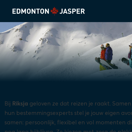
Bij
Riksja
geloven ze dat reizen je raakt. Same
hun bestemmingsexperts stel je jouw eigen avo
samen: persoonlijk, flexibel en vol momenten di