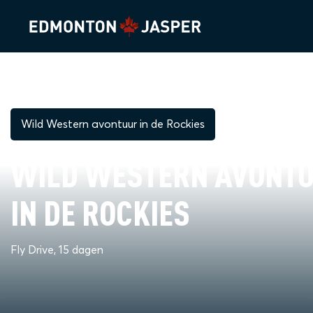
Wild Western avontuur in de Rockies
WILD WESTERN AVONT
IN DE ROCKIES
Fly Drive, 15 dagen