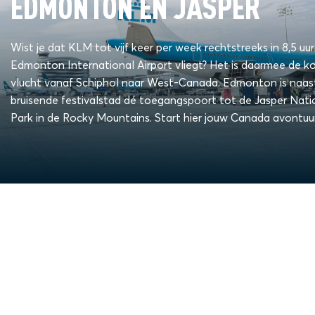
EDMONTON EN JASPER
Wist je dat KLM tot vijf keer per week rechtstreeks in 8,5 uu
Edmonton International Airport vliegt? Het is daarmee de k
vlucht vanaf Schiphol naar West-Canada. Edmonton is naas
bruisende festivalstad dé toegangspoort tot de Jasper Nati
Park in de Rocky Mountains. Start hier jouw Canada avontuur