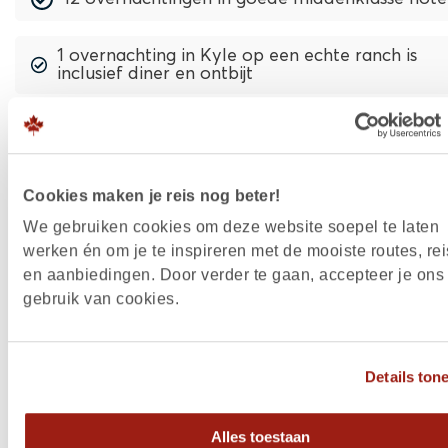
1 overnachting in Kyle op een echte ranch is
inclusief diner en ontbijt
Paardrijtocht(en) in Kyle
Entreeticket Wasnuskewin Heritage Park
Cookies maken je reis nog beter!
We gebruiken cookies om deze website soepel te laten
Entreeticket en rondleiding Moose Jaw
werken én om je te inspireren met de mooiste routes, rei
en aanbiedingen. Door verder te gaan, accepteer je ons
gebruik van cookies.
Entreeticket en audio-tour Royal Canadian
Mounted Police Museum
Details ton
Uitgebreide reisinformatie
Alles toestaan
Inclusief KLM vlucht, luchthavenbelasting,