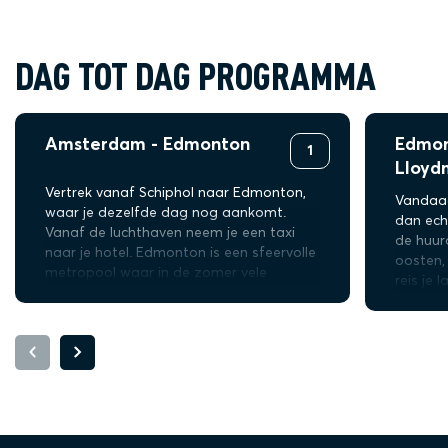
DAG TOT DAG PROGRAMMA
Amsterdam - Edmonton
Edmon
1
Lloydm
Vertrek vanaf Schiphol naar Edmonton,
Vandaag
waar je dezelfde dag nog aankomt.
dan ech
Vanaf de luchthaven neem je een taxi
de huura
naar je hotel. Edmonton is een sfeervolle
oosten,
metropool waar in de zomer vele
reis je 
festivals georganiseerd worden. Je vindt
dit park
hier gezellige restaurants, cafés en de
gebied 
grootste shoppingmall van Canada.
tijd het
Struin door het centrum of huur een
aanrade
mountainbike en fiets langs River Valley.
een kan
Je maakt een rondje en komt op diverse
bij één 
plekken waar je even wilt stoppen om
rijd je 
van het uitzicht te genieten. Edmonton
kleine 