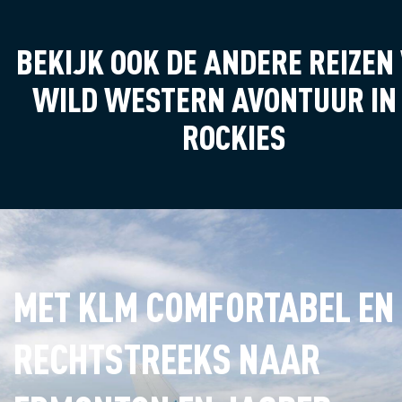
ligt namelijk verscholen tussen de prairies
én Sask
en vanaf River Valley kijk je uit op de
is de zo
skyline van de stad. Edmonton is tevens
BEKIJK OOK DE ANDERE REIZEN
Canada.
de plek waar het traditionele gerecht
kunsten
van Canada, Poutine, vandaan komt.
ook klei
WILD WESTERN AVONTUUR IN
Een gerecht van friet, vlees, kaas en jus.
Daarnaa
Vergelijkbaar met de kapsalon hier in
om te o
ROCKIES
Nederland. De meningen verschillen over
heerlijk
hoe lekker deze snack is, maar het is
ca. 250
zeker het proberen waard.
MET KLM COMFORTABEL EN
RECHTSTREEKS NAAR